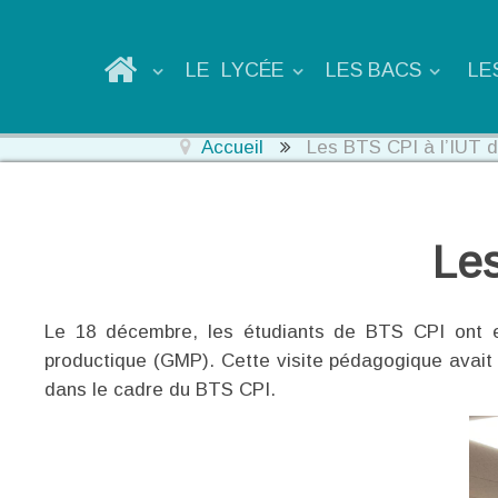
LE LYCÉE
LES BACS
LE
Accueil
Les BTS CPI à l’IUT 
Les
Le 18 décembre, les étudiants de BTS CPI ont eu
productique (GMP). Cette visite pédagogique avait p
dans le cadre du BTS CPI.