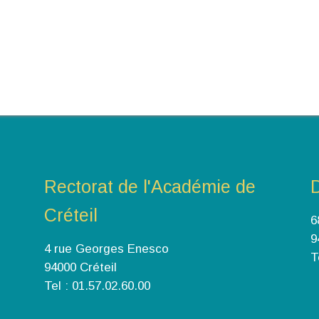
Rectorat de l'Académie de
Créteil
6
9
4 rue Georges Enesco
T
94000 Créteil
Tel : 01.57.02.60.00