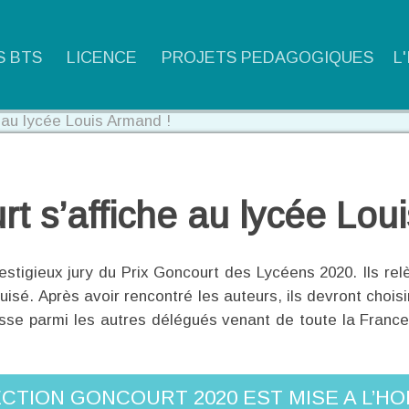
S BTS
LICENCE
PROJETS PEDAGOGIQUES
L
 au lycée Louis Armand !
t s’affiche au lycée Lou
tigieux jury du Prix Goncourt des Lycéens 2020. Ils relè
isé. Après avoir rencontré les auteurs, ils devront choisir
asse parmi les autres délégués venant de toute la France 
ECTION GONCOURT 2020 EST MISE A L’HO