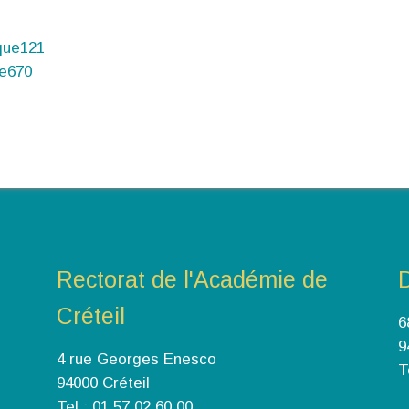
ique121
le670
Rectorat de l'Académie de
Créteil
6
9
4 rue Georges Enesco
T
94000 Créteil
Tel : 01.57.02.60.00