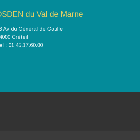
DSDEN du Val de Marne
8 Av du Général de Gaulle
4000 Créteil
el : 01.45.17.60.00