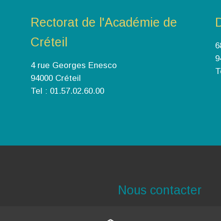
Rectorat de l'Académie de
Créteil
6
9
4 rue Georges Enesco
T
94000 Créteil
Tel : 01.57.02.60.00
Nous contacter